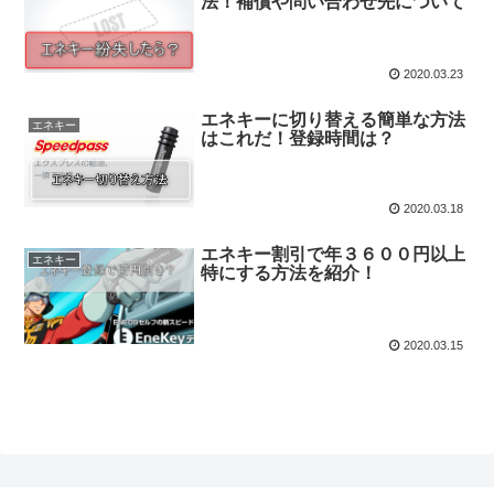
法！補償や問い合わせ先について
2020.03.23
エネキーに切り替える簡単な方法
エネキー
はこれだ！登録時間は？
2020.03.18
エネキー割引で年３６００円以上
エネキー
特にする方法を紹介！
2020.03.15