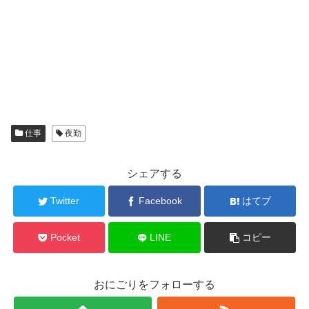
仕事
夜勤
シェアする
Twitter
Facebook
はてブ
Pocket
LINE
コピー
おにごりをフォローする