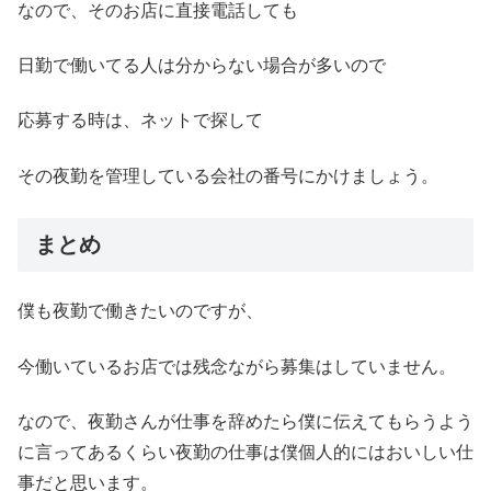
なので、そのお店に直接電話しても
日勤で働いてる人は分からない場合が多いので
応募する時は、ネットで探して
その夜勤を管理している会社の番号にかけましょう。
まとめ
僕も夜勤で働きたいのですが、
今働いているお店では残念ながら募集はしていません。
なので、夜勤さんが仕事を辞めたら僕に伝えてもらうよう
に言ってあるくらい夜勤の仕事は僕個人的にはおいしい仕
事だと思います。