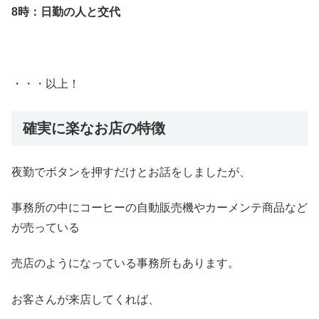
8時：日勤の人と交代
・・・以上！
確実に楽なお店の特徴
夜勤でボタンを押すだけとお話をしましたが、
事務所の中にコーヒーの自動販売機やカーメンテ商品など
が売っている
売店のようになっている事務所もあります。
お客さんが来店してくれば、