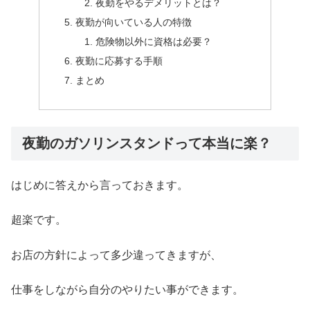
夜勤をやるデメリットとは？
夜勤が向いている人の特徴
危険物以外に資格は必要？
夜勤に応募する手順
まとめ
夜勤のガソリンスタンドって本当に楽？
はじめに答えから言っておきます。
超楽です。
お店の方針によって多少違ってきますが、
仕事をしながら自分のやりたい事ができます。