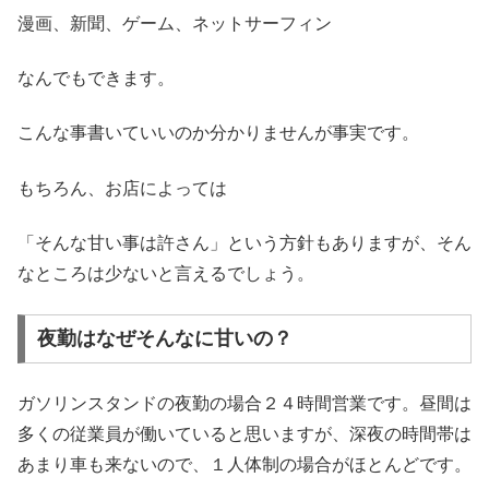
漫画、新聞、ゲーム、ネットサーフィン
なんでもできます。
こんな事書いていいのか分かりませんが事実です。
もちろん、お店によっては
「そんな甘い事は許さん」という方針もありますが、そん
なところは少ないと言えるでしょう。
夜勤はなぜそんなに甘いの？
ガソリンスタンドの夜勤の場合２４時間営業です。昼間は
多くの従業員が働いていると思いますが、深夜の時間帯は
あまり車も来ないので、１人体制の場合がほとんどです。