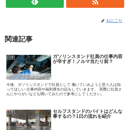
おにごり
関連記事
ガソリンスタンド社員の仕事内容
仕事
が辛すぎ！ノルマ当たり前？
今後、ガソリンスタンドで社員として 働いていみようと思う人は知
ってほしい 仕事内容や福利厚生の話をしていきます。 実際に社員さ
んにやりがいなども聞いてみたので参考にしてください。
セルフスタンドのバイトはどんな
仕事
事するの？1日の流れを紹介