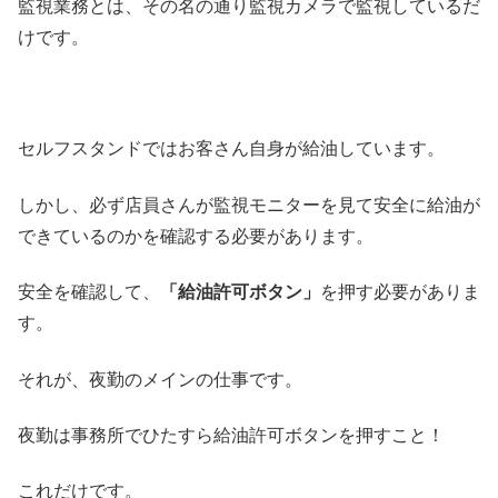
監視業務とは、その名の通り監視カメラで監視しているだ
けです。
セルフスタンドではお客さん自身が給油しています。
しかし、必ず店員さんが監視モニターを見て安全に給油が
できているのかを確認する必要があります。
安全を確認して、
「給油許可ボタン」
を押す必要がありま
す。
それが、夜勤のメインの仕事です。
夜勤は事務所でひたすら給油許可ボタンを押すこと！
これだけです。