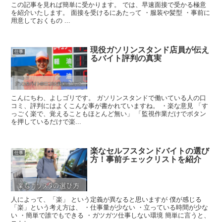
この記事を見れば簡単に受かります。 では、早速面接で受かる極意
を紹介いたします。 面接を受けるにあたって ・服装や髪型 ・事前に
用意しておくもの ...
現役ガソリンスタンド店員が伝え
仕事
るバイト評判の真実
こんにちわ、よしゴリです。 ガソリンスタンドで働いている人の口
コミ、評判にはよくこんな事が書かれていますね。 ・楽な意見 「す
っごく楽で、覚えることもほとんど無い」 「監視作業だけでボタン
を押しているだけで楽...
楽なセルフスタンドバイトの選び
仕事
方！事前チェックリストを紹介
人によって、「楽」 という定義が異なると思いますが 僕が感じる
「楽」という考え方は、 ・仕事量が少ない ・立っている時間が少な
い ・簡単で誰でもできる ・ガツガツ仕事しない環境 簡単に言うと、