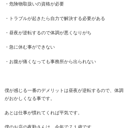
・危険物取扱いの資格が必要
・トラブルが起きたら自力で解決する必要がある
・昼夜が逆転するので体調が悪くなりがち
・急に休む事ができない
・お腹が痛くなっても事務所から出られない
僕が感じる一番のデメリットは昼夜が逆転するので、体調
がおかしくなる事です。
あとは仕事が慣れてくれば平気です。
僕のお店の夜勤さんは、今年で７１歳です。