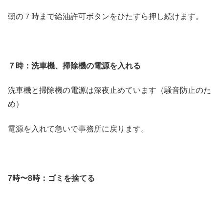
朝の７時まで給油許可ボタンをひたすら押し続けます。
７時：洗車機、掃除機の電源を入れる
洗車機と掃除機の電源は深夜止めています（騒音防止のた
め）
電源を入れて急いで事務所に戻ります。
7時〜8時：ゴミを捨てる